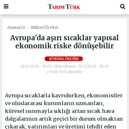
Anasayfa
Bitkisel Üretim
Avrupa'da aşırı sıcaklar yapısal
ekonomik riske dönüşebilir
BITKISEL ÜRETIM
01.07.2026 - 10:03, Güncelleme: 01.07.2026 - 10:03
23661+ kez okundu.
Avrupa sıcaklarla kavrulurken, ekonomistler
ve uluslararası kurumların uzmanları,
küresel ısınmayla sıklığı artan sıcak hava
dalgalarının artık geçici bir durum olmaktan
çıkarak, yatırımları ve üretimi tehdit eden