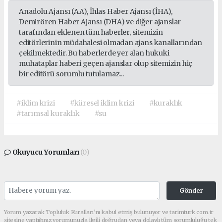
Anadolu Ajansı (AA), İhlas Haber Ajansı (İHA),
Demirören Haber Ajansı (DHA) ve diğer ajanslar
tarafından eklenen tüm haberler, sitemizin
editörlerinin müdahalesi olmadan ajans kanallarından
çekilmektedir. Bu haberlerde yer alan hukuki
muhataplar haberi geçen ajanslar olup sitemizin hiç
bir editörü sorumlu tutulamaz...
#iklim krizi
#küresel iklim krizi
#kuraklık
#tarımsal kuraklık
#su
Okuyucu Yorumları
(0)
Gönder
Yorum yazarak Topluluk Kuralları’nı kabul etmiş bulunuyor ve tarimturk.com.tr
sitesine yaptığınız yorumunuzla ilgili doğrudan veya dolaylı tüm sorumluluğu tek