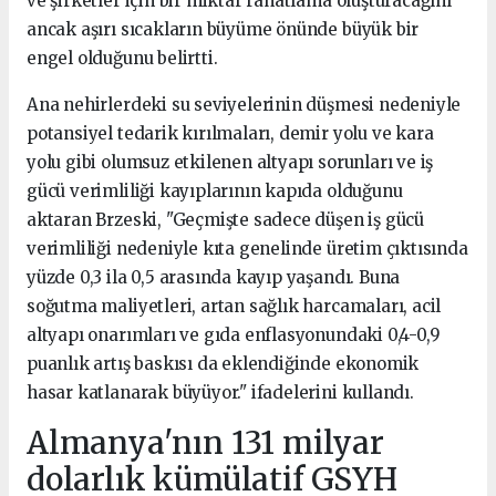
ve şirketler için bir miktar rahatlama oluşturacağını
ancak aşırı sıcakların büyüme önünde büyük bir
engel olduğunu belirtti.
Ana nehirlerdeki su seviyelerinin düşmesi nedeniyle
potansiyel tedarik kırılmaları, demir yolu ve kara
yolu gibi olumsuz etkilenen altyapı sorunları ve iş
gücü verimliliği kayıplarının kapıda olduğunu
aktaran Brzeski, "Geçmişte sadece düşen iş gücü
verimliliği nedeniyle kıta genelinde üretim çıktısında
yüzde 0,3 ila 0,5 arasında kayıp yaşandı. Buna
soğutma maliyetleri, artan sağlık harcamaları, acil
altyapı onarımları ve gıda enflasyonundaki 0,4-0,9
puanlık artış baskısı da eklendiğinde ekonomik
hasar katlanarak büyüyor." ifadelerini kullandı.
Almanya'nın 131 milyar
dolarlık kümülatif GSYH