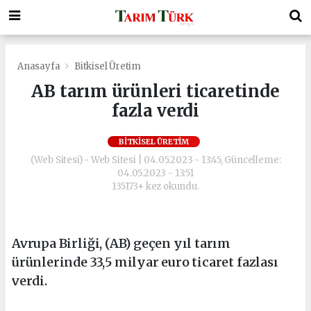
Anasayfa
Bitkisel Üretim
AB tarım ürünleri ticaretinde
fazla verdi
BITKISEL ÜRETIM
(Web Sitesi) - Web Sitesi | 04.05.2023 - 13:45, Güncelleme:
04.05.2023 - 13:51
135173+ kez okundu.
Avrupa Birliği, (AB) geçen yıl tarım
ürünlerinde 33,5 milyar euro ticaret fazlası
verdi.