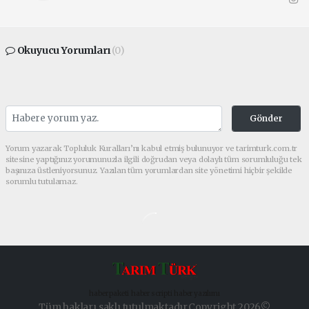
Okuyucu Yorumları
(0)
Gönder
Yorum yazarak Topluluk Kuralları’nı kabul etmiş bulunuyor ve tarimturk.com.tr
sitesine yaptığınız yorumunuzla ilgili doğrudan veya dolaylı tüm sorumluluğu tek
başınıza üstleniyorsunuz. Yazılan tüm yorumlardan site yönetimi hiçbir şekilde
sorumlu tutulamaz.
haber paketi
haber scripti
haber yazılımı
Tüm hakları saklı tutulmaktadır.Copyright 2026©